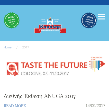
Skip
to
content
Home
/
2017
Έτος:
2017
Διεθνής Έκθεση ANUGA 2017
READ MORE
14/09/2017