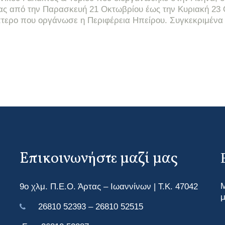
ίας από την Παρασκευή 21 Οκτωβρίου έως την Κυριακή 23
πτερο που οργάνωσε η Περιφέρεια Ηπείρου. Συγκεκριμέν
Επικοινωνήστε μαζί μας
Μ
9ο χλμ. Π.Ε.Ο. Άρτας – Ιωαννίνων | Τ.Κ. 47042
μ
26810 52393 – 26810 52515