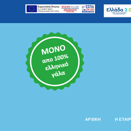
Skip
to
content
ΑΡΧΙΚΗ
Η ΕΤΑΙ