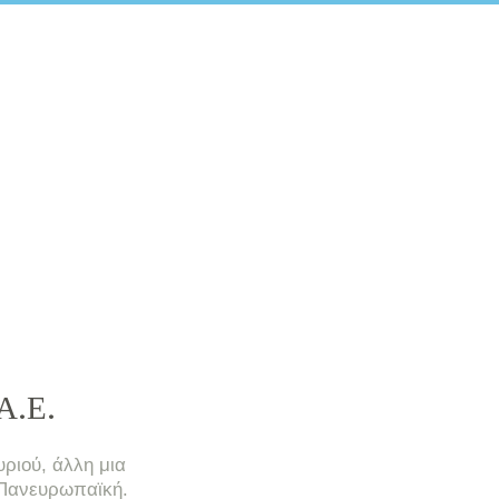
Α.Ε.
ριού, άλλη μια
 Πανευρωπαϊκή.