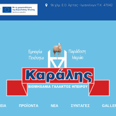
9ο χλμ. Ε.Ο. Άρτας - Ιωαννίνων Τ.Κ. 47042
ΡΕΙΑ
ΠΡΟΪΟΝΤΑ
ΝΈΑ
ΣΥΝΤΑΓΈΣ
GALLE