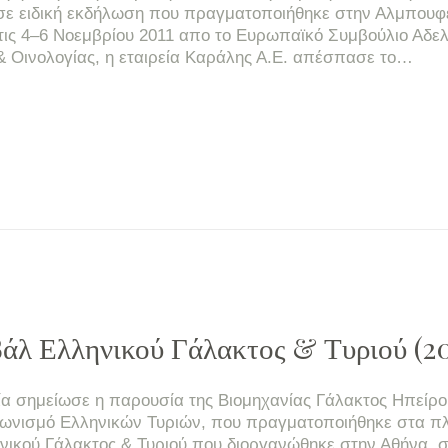
σε ειδική εκδήλωση που πραγματοποιήθηκε στην Αλμπουφέ
τις 4–6 Νοεμβρίου 2011 απο το Ευρωπαϊκό Συμβούλιο Αδε
& Οινολογίας, η εταιρεία Καράλης Α.Ε. απέσπασε το…
βάλ Ελληνικού Γάλακτος & Τυριού (20
ία σημείωσε η παρουσία της Βιομηχανίας Γάλακτος Ηπείρ
αγωνισμό Ελληνικών Τυριών, που πραγματοποιήθηκε στα πλ
νικού Γάλακτος & Τυριού που διοργανώθηκε στην Αθήνα, σ