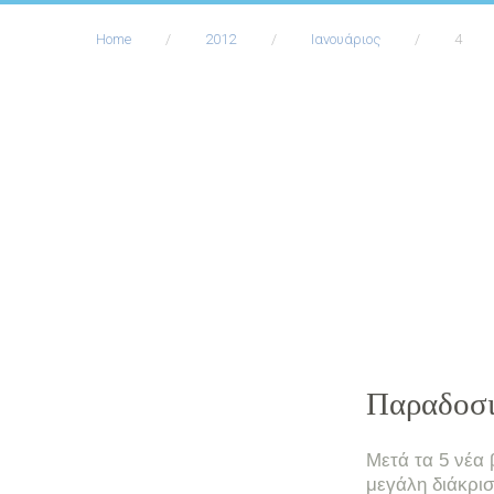
Home
/
2012
/
Ιανουάριος
/
4
Ημέρα:
4
Ιανουαρί
2012
Παραδοσι
Μετά τα 5 νέα 
μεγάλη διάκρι