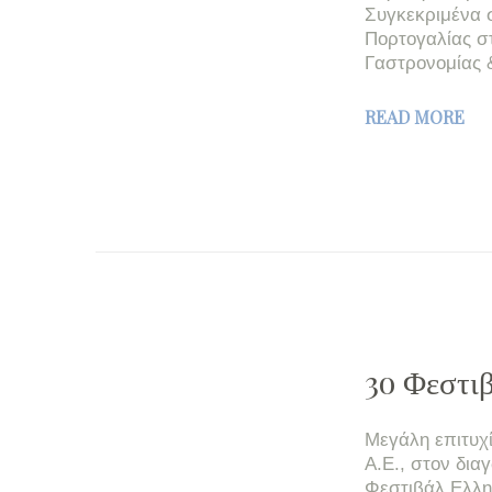
Συγκεκριμένα 
Πορτογαλίας σ
Γαστρονομίας 
READ MORE
3o Φεστι
Μεγάλη επιτυχ
Α.Ε., στον δι
Φεστιβάλ Ελλη