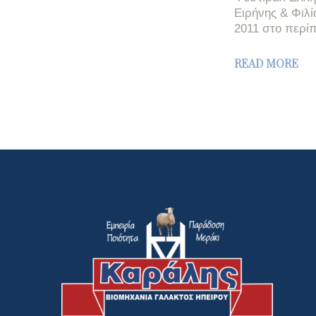
Ειρήνης & Φιλ
2011 στο περί
READ MORE