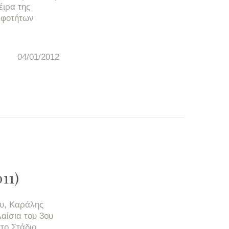
ιρα της
λφοτήτων
04/01/2012
11)
ου, Καράλης
αίσια του 3ου
το Στάδιο