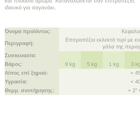
και πλούσιο άρωμα. Καταναλώνεται σαν επιτραπέζιο,
ιδανικό για σαγανάκι.
Όνομα προϊόντος:
Κεφαλο
Επιτραπέζιο εκλεκτό τυρί με 
Περιγραφή:
γάλα της περιο
Συσκευασία:
Βάρος:
9 kg
5 kg
1 kg
3 k
Λίπος επί ξηρού:
> 4
Υγρασία:
< 4
Θερμ. συντήρησης:
+ 2°