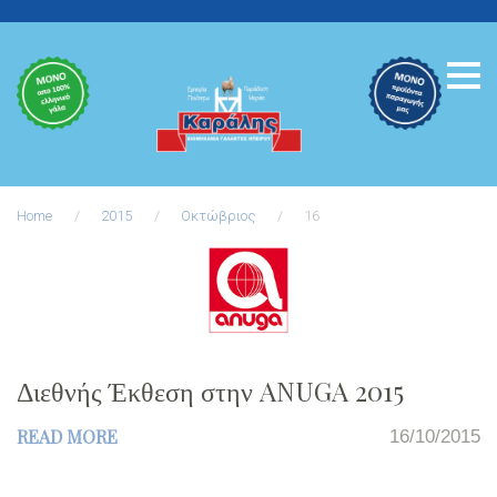
Skip
to
content
Home
/
2015
/
Οκτώβριος
/
16
Ημέρα:
16
Διεθνής Έκθεση στην ANUGA 2015
READ MORE
16/10/2015